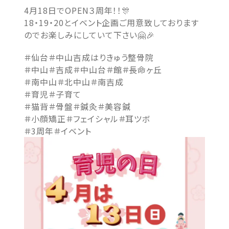
4月18日でOPEN３周年！！🎊
18・19・20とイベント企画ご用意致しております
のでお楽しみにしていて下さい🤗🎉
＃仙台＃中山吉成はりきゅう整骨院
＃中山＃吉成＃中山台＃館＃長命ヶ丘
＃南中山＃北中山＃南吉成
＃育児＃子育て
＃猫背＃骨盤＃鍼灸＃美容鍼
＃小顔矯正＃フェイシャル＃耳ツボ
＃3周年＃イベント