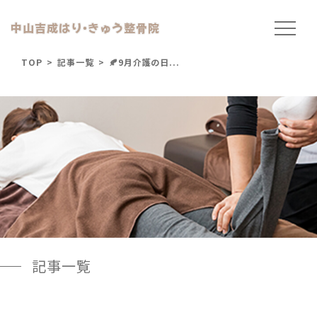
中山吉成はり
・
きゅう整骨院
TOP
>
記事一覧
>
🍂9月介護の日...
記事一覧