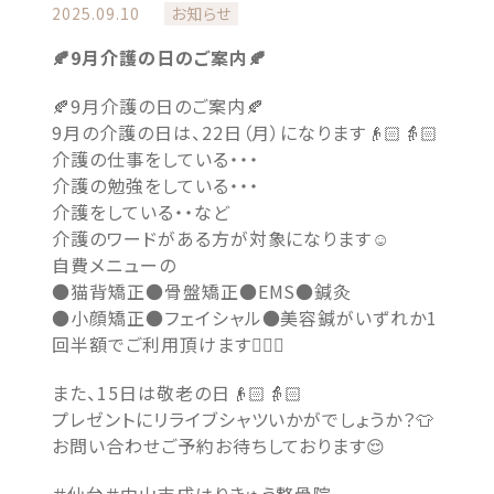
2025.09.10
お知らせ
🍂9月介護の日のご案内🍂
🍂9月介護の日のご案内🍂
9月の介護の日は、22日（月）になります👴🏻👵🏻
介護の仕事をしている・・・
介護の勉強をしている・・・
介護をしている・・など
介護のワードがある方が対象になります☺️
自費メニューの
●猫背矯正●骨盤矯正●EMS●鍼灸
●小顔矯正●フェイシャル●美容鍼がいずれか1
回半額でご利用頂けます💁🏻‍♀️
また、15日は敬老の日👴🏻👵🏻
プレゼントにリライブシャツいかがでしょうか？👕
お問い合わせご予約お待ちしております😌