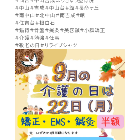
＃仙台＃中山吉成はりきゅう整骨院
＃中山＃吉成＃中山台＃館＃長命ヶ丘
＃南中山＃北中山＃南吉成＃館
＃住吉台＃根白石
＃猫背＃骨盤＃鍼灸＃美容鍼＃小顔矯正
＃介護＃勉強＃仕事
＃敬老の日＃リライブシャツ